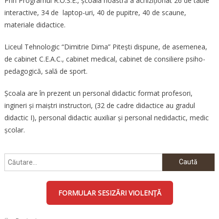
Prin Programul R.O.S.E., școala noastră a achiziționat 26 de table
interactive, 34 de laptop-uri, 40 de pupitre, 40 de scaune,
materiale didactice.
Liceul Tehnologic “Dimitrie Dima” Pitești dispune, de asemenea,
de cabinet C.E.A.C., cabinet medical, cabinet de consiliere psiho-
pedagogică, sală de sport.
Școala are în prezent un personal didactic format profesori,
ingineri şi maiştri instructori, (32 de cadre didactice au gradul
didactic I), personal didactic auxiliar şi personal nedidactic, medic
școlar.
Caută
după:
FORMULAR SESIZĂRI VIOLENȚĂ