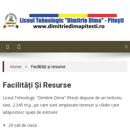
Skip
Liceul Tehnologic "Dimitrie
to
content
Dima" – Pitești
Home
>
Facilități și resurse
Facilități Și Resurse
Liceul Tehnologic “Dimitrie Dima” Pitești dispune de un teritoriu
vast, 2.345 m.p., pe care sunt amplasate terenuri şi clădiri care
adăpostesc spaţii de instruire:
29 săli de clasă