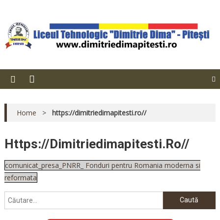
Skip
Liceul Tehnologic "Dimitrie
to
content
Dima" – Pitești
Home
>
https://dimitriedimapitesti.ro//
Https://dimitriedimapitesti.ro//
comunicat_presa_PNRR_ Fonduri pentru Romania moderna si
reformata
Caută
după: