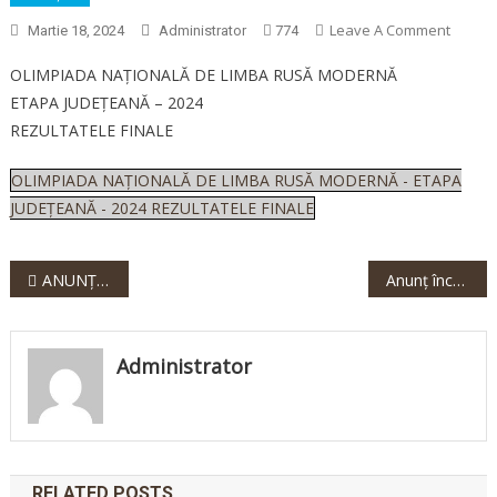
On
Leave A Comment
Martie 18, 2024
Administrator
774
OLIMP
OLIMPIADA NAȚIONALĂ DE LIMBA RUSĂ MODERNĂ
NAȚIO
ETAPA JUDEȚEANĂ – 2024
DE
REZULTATELE FINALE
LIMBA
RUSĂ
OLIMPIADA NAȚIONALĂ DE LIMBA RUSĂ MODERNĂ - ETAPA
MODER
JUDEȚEANĂ - 2024 REZULTATELE FINALE
ETAPA
JUDEȚ
–
Navigare
ANUNȚ CONTESTAȚII OLIMPIADA NAȚIONALĂ DE LIMBA RUSĂ MODERNĂ – ETAPA JUDEȚEANĂ –2024
Anunț închiriere spațiu Sala de Sport
2024
REZUL
în
FINALE
articole
Administrator
RELATED POSTS