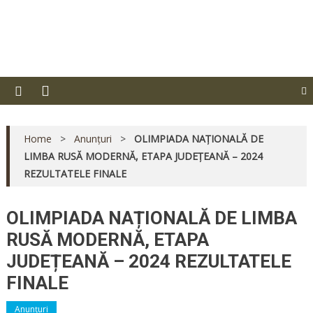
Skip
Liceul Tehnologic "Dimitrie
to
content
Dima" – Pitești
Home
>
Anunțuri
>
OLIMPIADA NAȚIONALĂ DE
LIMBA RUSĂ MODERNĂ, ETAPA JUDEȚEANĂ – 2024
REZULTATELE FINALE
OLIMPIADA NAȚIONALĂ DE LIMBA
RUSĂ MODERNĂ, ETAPA
JUDEȚEANĂ – 2024 REZULTATELE
FINALE
Anunțuri